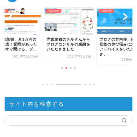
様の声
お客様の声
お客様の声
0代の主婦、月3万円の
専業主婦のテルさんから
ブログの方向性、PV
益達成！質問があった
ブログコンサルの感想を
収益の伸び悩みに対
きにすぐ聞ける、ブ...
いただきました
アドバイスをいただ
き、...
2018年12月26日
2020年12月2日
2019年1
サイト内を検索する