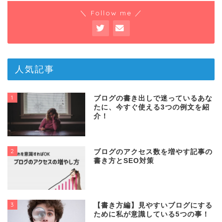
＼ Follow me ／
人気記事
1
ブログの書き出しで迷っているあな
たに、今すぐ使える3つの例文を紹
介！
2
ブログのアクセス数を増やす記事の
書き方とSEO対策
3
【書き方編】見やすいブログにする
ために私が意識している5つの事！